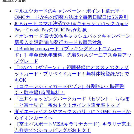
マルエツカードのキャンペーン・ポイント還元率・
OMCカードからの切替方法は？毎週日曜日は5％割引
JCBカード スマホ決済で20％キャッシュバック Apple
Pay・Google PayのQUICPayが対象
イオンカード 最大20％キャッシュバックキャンペーン
新規入会限定 追加発行カードも還元対象
［Booking.comカード（ブッキングドットコムカー
ド）］年会費永年無料、先着5万人ジーニアス会員アッ
プグレード
「DAZN（ダゾーン）」視聴登録にオススメのクレジ
ットカード・プリペイドカード！無料体験登録だけで
もOK
［コクーンシティカードセゾン］分割払い・映画割
引・駐車場1時間無料！
「三井ショッピングパークカード《セゾン》」ららぽ
ーと富士見で一番おトク！ポイント還元率トップ
ダイエーがイオンやマックスバリュに？OMCカードか
らイオンカードへ
［京王パスポートVISAキラリナカード］キラリナ京王
吉祥寺でのショッピングがおトク！