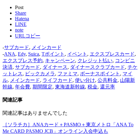
Post
Share
Hatena
LINE
note
URLコピー
-
サブカード
,
メインカード
-
ANA
,
Edy
,
Suica
,
Tポイント
,
イベント
,
エクスプレスカード
,
エクスプレス予約
,
キャンペーン
,
クレジット払い
,
コンビニ
決済
,
サブカード
,
ダイナース
,
ダイナースクラブカード
,
チケ
ットレス
,
ビックカメラ
,
ファミマ
,
ボーナスポイント
,
マイ
ル
,
メインカード
,
ライフカード
,
使い分け
,
公共料金
,
山陽新
幹線
,
年会費
,
期間限定
,
東海道新幹線
,
税金
,
還元率
関連記事
関連記事はありませんでした
［ソラチカ］ANAカード＋PASMO＋東京メトロ「ANA To
Me CARD PASMO JCB」オンライン入会申込も