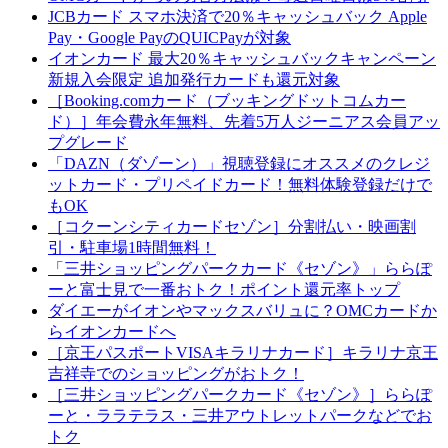
JCBカード スマホ決済で20％キャッシュバック Apple
Pay・Google PayのQUICPayが対象
イオンカード 最大20％キャッシュバックキャンペーン
新規入会限定 追加発行カードも還元対象
［Booking.comカード（ブッキングドットコムカー
ド）］年会費永年無料、先着5万人ジーニアス会員アッ
プグレード
「DAZN（ダゾーン）」視聴登録にオススメのクレジ
ットカード・プリペイドカード！無料体験登録だけで
もOK
［コクーンシティカードセゾン］分割払い・映画割
引・駐車場1時間無料！
「三井ショッピングパークカード《セゾン》」ららぽ
ーと富士見で一番おトク！ポイント還元率トップ
ダイエーがイオンやマックスバリュに？OMCカードか
らイオンカードへ
［京王パスポートVISAキラリナカード］キラリナ京王
吉祥寺でのショッピングがおトク！
［三井ショッピングパークカード《セゾン》］ららぽ
ーと・ララテラス・三井アウトレットパークなどでお
トク