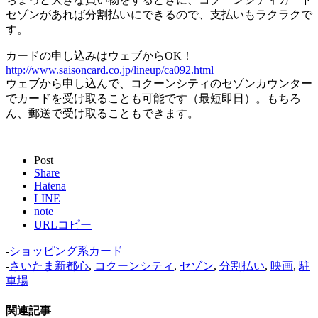
セゾンがあれば分割払いにできるので、支払いもラクラクで
す。
カードの申し込みはウェブからOK！
http://www.saisoncard.co.jp/lineup/ca092.html
ウェブから申し込んで、コクーンシティのセゾンカウンター
でカードを受け取ることも可能です（最短即日）。もちろ
ん、郵送で受け取ることもできます。
Post
Share
Hatena
LINE
note
URLコピー
-
ショッピング系カード
-
さいたま新都心
,
コクーンシティ
,
セゾン
,
分割払い
,
映画
,
駐
車場
関連記事