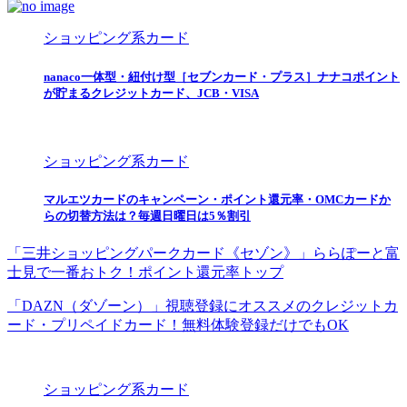
ショッピング系カード
nanaco一体型・紐付け型［セブンカード・プラス］ナナコポイント
が貯まるクレジットカード、JCB・VISA
ショッピング系カード
マルエツカードのキャンペーン・ポイント還元率・OMCカードか
らの切替方法は？毎週日曜日は5％割引
「三井ショッピングパークカード《セゾン》」ららぽーと富
士見で一番おトク！ポイント還元率トップ
「DAZN（ダゾーン）」視聴登録にオススメのクレジットカ
ード・プリペイドカード！無料体験登録だけでもOK
ショッピング系カード