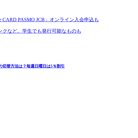
 CARD PASMO JCB」オンライン入会申込も
ンクなど。学生でも発行可能なものも
の切替方法は？毎週日曜日は5％割引