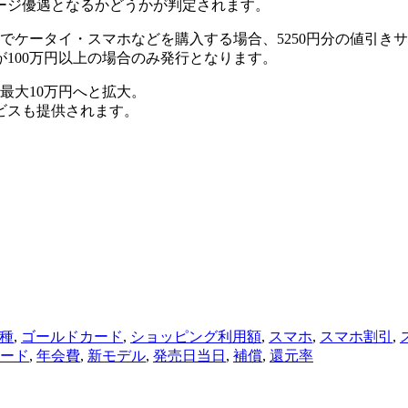
ージ優遇となるかどうかが判定されます。
でケータイ・スマホなどを購入する場合、5250円分の値引き
100万円以上の場合のみ発行となります。
最大10万円へと拡大。
ビスも提供されます。
種
,
ゴールドカード
,
ショッピング利用額
,
スマホ
,
スマホ割引
,
ード
,
年会費
,
新モデル
,
発売日当日
,
補償
,
還元率