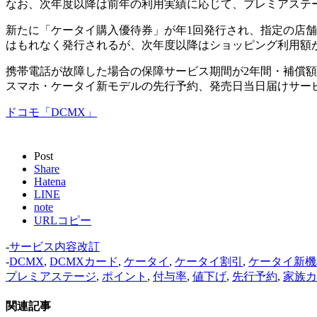
なお、次年度以降は前年の利用実績に応じて、プレミアステ
新たに「ケータイ購入優待券」が年1回発行され、指定の店舗
はもれなく発行されるが、次年度以降はショッピング利用額が
携帯電話が故障した場合の保障サービス期間が2年間・補償額
スマホ・ケータイ新モデルの先行予約、発売日当日届けサー
ドコモ「DCMX」
Post
Share
Hatena
LINE
note
URLコピー
-
サービス内容改訂
-
DCMX
,
DCMXカード
,
ケータイ
,
ケータイ割引
,
ケータイ新機
プレミアステージ
,
ポイント
,
付与率
,
値下げ
,
先行予約
,
家族カ
関連記事