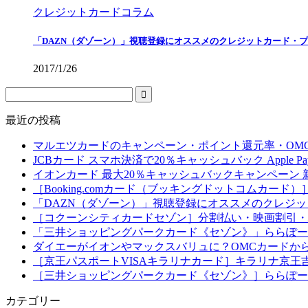
クレジットカードコラム
「DAZN（ダゾーン）」視聴登録にオススメのクレジットカード・
2017/1/26
最近の投稿
マルエツカードのキャンペーン・ポイント還元率・OM
JCBカード スマホ決済で20％キャッシュバック Apple Pay・
イオンカード 最大20％キャッシュバックキャンペーン
［Booking.comカード（ブッキングドットコムカ
「DAZN（ダゾーン）」視聴登録にオススメのクレジ
［コクーンシティカードセゾン］分割払い・映画割引・
「三井ショッピングパークカード《セゾン》」ららぽー
ダイエーがイオンやマックスバリュに？OMCカードか
［京王パスポートVISAキラリナカード］キラリナ京王
［三井ショッピングパークカード《セゾン》］ららぽー
カテゴリー