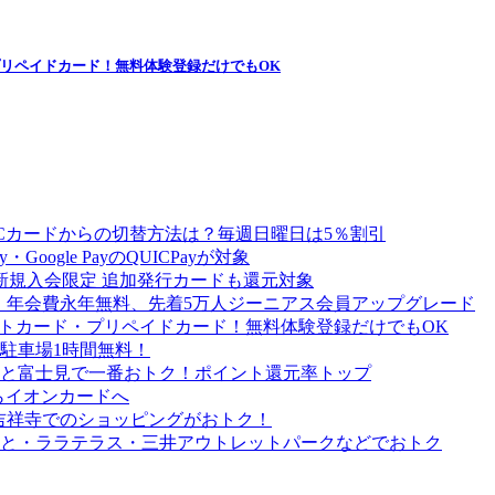
プリペイドカード！無料体験登録だけでもOK
Cカードからの切替方法は？毎週日曜日は5％割引
Google PayのQUICPayが対象
 新規入会限定 追加発行カードも還元対象
ード）］年会費永年無料、先着5万人ジーニアス会員アップグレード
ットカード・プリペイドカード！無料体験登録だけでもOK
駐車場1時間無料！
と富士見で一番おトク！ポイント還元率トップ
らイオンカードへ
吉祥寺でのショッピングがおトク！
と・ララテラス・三井アウトレットパークなどでおトク