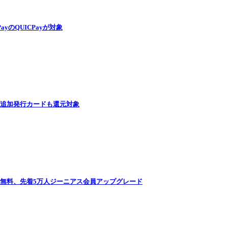
PayのQUICPayが対象
 追加発行カードも還元対象
永年無料、先着5万人ジーニアス会員アップグレード