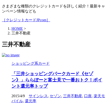
さまざまな種類のクレジットカードを詳しく紹介！最新キャ
ンペーン情報なども
［クレジットカードJPcom］
HOME
>
三井不動産
三井不動産
ショッピング系カード
「三井ショッピングパークカード《セゾ
ン》」ららぽーと富士見で一番おトク！ポイ
ント還元率トップ
2015/4/9
サインレス
,
セゾン
,
三井不動産
,
口座
,
楽天モ
バイル
,
還元率