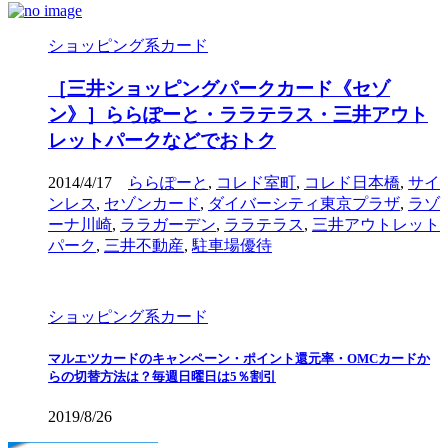
ショッピング系カード
［三井ショッピングパークカード《セゾ
ン》］ららぽーと・ララテラス・三井アウト
レットパークなどでおトク
2014/4/17
ららぽーと
,
コレド室町
,
コレド日本橋
,
サイ
ンレス
,
セゾンカード
,
ダイバーシティ東京プラザ
,
ラゾ
ーナ川崎
,
ララガーデン
,
ララテラス
,
三井アウトレット
パーク
,
三井不動産
,
駐車場優待
ショッピング系カード
マルエツカードのキャンペーン・ポイント還元率・OMCカードか
らの切替方法は？毎週日曜日は5％割引
2019/8/26