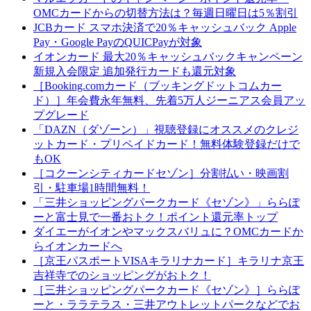
OMCカードからの切替方法は？毎週日曜日は5％割引
JCBカード スマホ決済で20％キャッシュバック Apple
Pay・Google PayのQUICPayが対象
イオンカード 最大20％キャッシュバックキャンペーン
新規入会限定 追加発行カードも還元対象
［Booking.comカード（ブッキングドットコムカー
ド）］年会費永年無料、先着5万人ジーニアス会員アッ
プグレード
「DAZN（ダゾーン）」視聴登録にオススメのクレジ
ットカード・プリペイドカード！無料体験登録だけで
もOK
［コクーンシティカードセゾン］分割払い・映画割
引・駐車場1時間無料！
「三井ショッピングパークカード《セゾン》」ららぽ
ーと富士見で一番おトク！ポイント還元率トップ
ダイエーがイオンやマックスバリュに？OMCカードか
らイオンカードへ
［京王パスポートVISAキラリナカード］キラリナ京王
吉祥寺でのショッピングがおトク！
［三井ショッピングパークカード《セゾン》］ららぽ
ーと・ララテラス・三井アウトレットパークなどでお