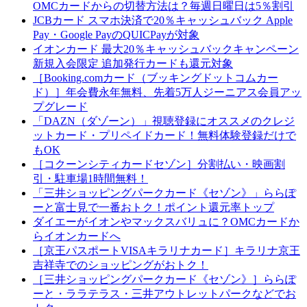
OMCカードからの切替方法は？毎週日曜日は5％割引
JCBカード スマホ決済で20％キャッシュバック Apple
Pay・Google PayのQUICPayが対象
イオンカード 最大20％キャッシュバックキャンペーン
新規入会限定 追加発行カードも還元対象
［Booking.comカード（ブッキングドットコムカー
ド）］年会費永年無料、先着5万人ジーニアス会員アッ
プグレード
「DAZN（ダゾーン）」視聴登録にオススメのクレジ
ットカード・プリペイドカード！無料体験登録だけで
もOK
［コクーンシティカードセゾン］分割払い・映画割
引・駐車場1時間無料！
「三井ショッピングパークカード《セゾン》」ららぽ
ーと富士見で一番おトク！ポイント還元率トップ
ダイエーがイオンやマックスバリュに？OMCカードか
らイオンカードへ
［京王パスポートVISAキラリナカード］キラリナ京王
吉祥寺でのショッピングがおトク！
［三井ショッピングパークカード《セゾン》］ららぽ
ーと・ララテラス・三井アウトレットパークなどでお