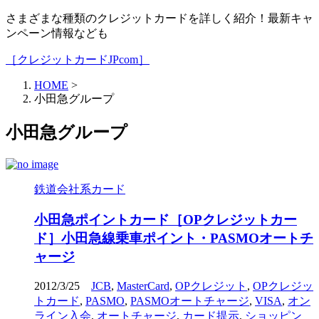
さまざまな種類のクレジットカードを詳しく紹介！最新キャ
ンペーン情報なども
［クレジットカードJPcom］
HOME
>
小田急グループ
小田急グループ
鉄道会社系カード
小田急ポイントカード［OPクレジットカー
ド］小田急線乗車ポイント・PASMOオートチ
ャージ
2012/3/25
JCB
,
MasterCard
,
OPクレジット
,
OPクレジッ
トカード
,
PASMO
,
PASMOオートチャージ
,
VISA
,
オン
ライン入会
,
オートチャージ
,
カード提示
,
ショッピン