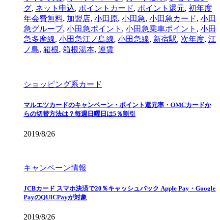
グ
,
ネット申込
,
ポイントカード
,
ポイント還元
,
初年度
年会費無料
,
加盟店
,
小田原
,
小田急
,
小田急カード
,
小田
急グループ
,
小田急ポイント
,
小田急乗車ポイント
,
小田
急多摩線
,
小田急江ノ島線
,
小田急線
,
新宿駅
,
次年度
,
江
ノ島
,
箱根
,
箱根湯本
,
運賃
ショッピング系カード
マルエツカードのキャンペーン・ポイント還元率・OMCカードか
らの切替方法は？毎週日曜日は5％割引
2019/8/26
キャンペーン情報
JCBカード スマホ決済で20％キャッシュバック Apple Pay・Google
PayのQUICPayが対象
2019/8/26