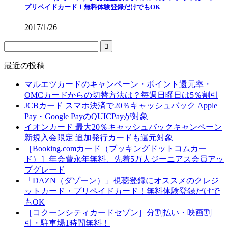
プリペイドカード！無料体験登録だけでもOK
2017/1/26
最近の投稿
マルエツカードのキャンペーン・ポイント還元率・
OMCカードからの切替方法は？毎週日曜日は5％割引
JCBカード スマホ決済で20％キャッシュバック Apple
Pay・Google PayのQUICPayが対象
イオンカード 最大20％キャッシュバックキャンペーン
新規入会限定 追加発行カードも還元対象
［Booking.comカード（ブッキングドットコムカー
ド）］年会費永年無料、先着5万人ジーニアス会員アッ
プグレード
「DAZN（ダゾーン）」視聴登録にオススメのクレジ
ットカード・プリペイドカード！無料体験登録だけで
もOK
［コクーンシティカードセゾン］分割払い・映画割
引・駐車場1時間無料！