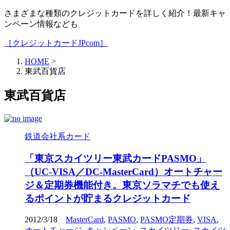
さまざまな種類のクレジットカードを詳しく紹介！最新キャ
ンペーン情報なども
［クレジットカードJPcom］
HOME
>
東武百貨店
東武百貨店
鉄道会社系カード
「東京スカイツリー東武カードPASMO」
（UC-VISA／DC-MasterCard）オートチャー
ジ＆定期券機能付き。東京ソラマチでも使え
るポイントが貯まるクレジットカード
2012/3/18
MasterCard
,
PASMO
,
PASMO定期券
,
VISA
,