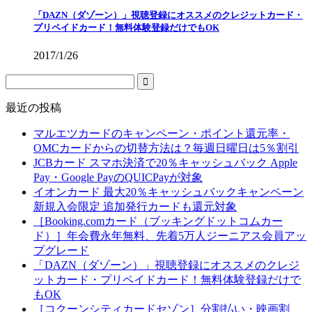
「DAZN（ダゾーン）」視聴登録にオススメのクレジットカード・
プリペイドカード！無料体験登録だけでもOK
2017/1/26
最近の投稿
マルエツカードのキャンペーン・ポイント還元率・
OMCカードからの切替方法は？毎週日曜日は5％割引
JCBカード スマホ決済で20％キャッシュバック Apple
Pay・Google PayのQUICPayが対象
イオンカード 最大20％キャッシュバックキャンペーン
新規入会限定 追加発行カードも還元対象
［Booking.comカード（ブッキングドットコムカー
ド）］年会費永年無料、先着5万人ジーニアス会員アッ
プグレード
「DAZN（ダゾーン）」視聴登録にオススメのクレジ
ットカード・プリペイドカード！無料体験登録だけで
もOK
［コクーンシティカードセゾン］分割払い・映画割