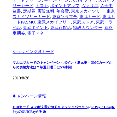
オートチャージ
,
キャンペーン
,
スカイツリー
,
スカイツ
リーカード
,
トスカ
,
ポイントアップ
,
ヴァリエ
,
入会申
込書
,
定期券
,
実質無料
,
年会費
,
東京スカイツリー
,
東京
スカイツリーカード
,
東京ソラマチ
,
東武カード
,
東武カ
ードPASMO
,
東武スカイツリー
,
東武ストア
,
東武トラ
ベル
,
東武ポイント
,
東武百貨店
,
特設カウンター
,
連絡
定期券
,
電子マネー
ショッピング系カード
マルエツカードのキャンペーン・ポイント還元率・OMCカードか
らの切替方法は？毎週日曜日は5％割引
2019/8/26
キャンペーン情報
JCBカード スマホ決済で20％キャッシュバック Apple Pay・Google
PayのQUICPayが対象