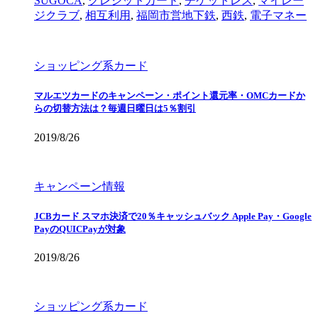
SUGOCA
,
クレジットカード
,
チケットレス
,
マイレー
ジクラブ
,
相互利用
,
福岡市営地下鉄
,
西鉄
,
電子マネー
ショッピング系カード
マルエツカードのキャンペーン・ポイント還元率・OMCカードか
らの切替方法は？毎週日曜日は5％割引
2019/8/26
キャンペーン情報
JCBカード スマホ決済で20％キャッシュバック Apple Pay・Google
PayのQUICPayが対象
2019/8/26
ショッピング系カード