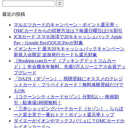
最近の投稿
マルエツカードのキャンペーン・ポイント還元率・
OMCカードからの切替方法は？毎週日曜日は5％割引
JCBカード スマホ決済で20％キャッシュバック Apple
Pay・Google PayのQUICPayが対象
イオンカード 最大20％キャッシュバックキャンペーン
新規入会限定 追加発行カードも還元対象
［Booking.comカード（ブッキングドットコムカー
ド）］年会費永年無料、先着5万人ジーニアス会員アッ
プグレード
「DAZN（ダゾーン）」視聴登録にオススメのクレジ
ットカード・プリペイドカード！無料体験登録だけで
もOK
［コクーンシティカードセゾン］分割払い・映画割
引・駐車場1時間無料！
「三井ショッピングパークカード《セゾン》」ららぽ
ーと富士見で一番おトク！ポイント還元率トップ
ダイエーがイオンやマックスバリュに？OMCカードか
らイオンカードへ