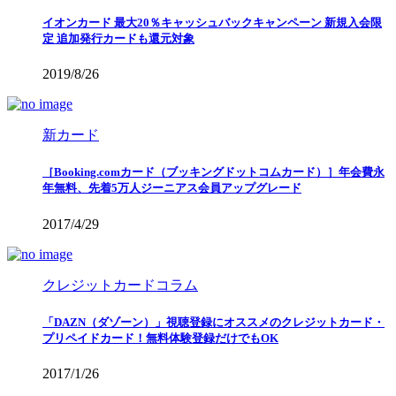
イオンカード 最大20％キャッシュバックキャンペーン 新規入会限
定 追加発行カードも還元対象
2019/8/26
新カード
［Booking.comカード（ブッキングドットコムカード）］年会費永
年無料、先着5万人ジーニアス会員アップグレード
2017/4/29
クレジットカードコラム
「DAZN（ダゾーン）」視聴登録にオススメのクレジットカード・
プリペイドカード！無料体験登録だけでもOK
2017/1/26