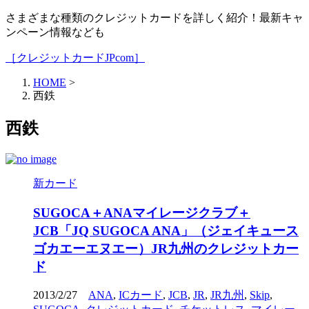
さまざまな種類のクレジットカードを詳しく紹介！最新キャ
ンペーン情報なども
［クレジットカードJPcom］
HOME
>
西鉄
西鉄
新カード
SUGOCA＋ANAマイレージクラブ＋
JCB「JQ SUGOCA ANA」（ジェイキュース
ゴカエーエヌエー）JR九州のクレジットカー
ド
2013/2/27
ANA
,
ICカード
,
JCB
,
JR
,
JR九州
,
Skip
,