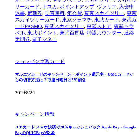
オートチャージ
,
キャンペーン
,
スカイツリー
,
スカイツ
リーカード
,
トスカ
,
ポイントアップ
,
ヴァリエ
,
入会申
込書
,
定期券
,
実質無料
,
年会費
,
東京スカイツリー
,
東京
スカイツリーカード
,
東京ソラマチ
,
東武カード
,
東武カ
ードPASMO
,
東武スカイツリー
,
東武ストア
,
東武トラ
ベル
,
東武ポイント
,
東武百貨店
,
特設カウンター
,
連絡
定期券
,
電子マネー
ショッピング系カード
マルエツカードのキャンペーン・ポイント還元率・OMCカードか
らの切替方法は？毎週日曜日は5％割引
2019/8/26
キャンペーン情報
JCBカード スマホ決済で20％キャッシュバック Apple Pay・Google
PayのQUICPayが対象