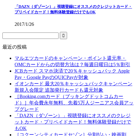
「DAZN（ダゾーン）」視聴登録にオススメのクレジットカード・
プリペイドカード！無料体験登録だけでもOK
2017/1/26
最近の投稿
マルエツカードのキャンペーン・ポイント還元率・
OMCカードからの切替方法は？毎週日曜日は5％割引
JCBカード スマホ決済で20％キャッシュバック Apple
Pay・Google PayのQUICPayが対象
イオンカード 最大20％キャッシュバックキャンペーン
新規入会限定 追加発行カードも還元対象
［Booking.comカード（ブッキングドットコムカー
ド）］年会費永年無料、先着5万人ジーニアス会員アッ
プグレード
「DAZN（ダゾーン）」視聴登録にオススメのクレジ
ットカード・プリペイドカード！無料体験登録だけで
もOK
［コクーンシティカードセゾン］分割払い・映画割