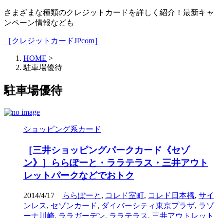
さまざまな種類のクレジットカードを詳しく紹介！最新キャ
ンペーン情報なども
［クレジットカードJPcom］
HOME
>
駐車場優待
駐車場優待
ショッピング系カード
［三井ショッピングパークカード《セゾ
ン》］ららぽーと・ララテラス・三井アウト
レットパークなどでおトク
2014/4/17
ららぽーと
,
コレド室町
,
コレド日本橋
,
サイ
ンレス
,
セゾンカード
,
ダイバーシティ東京プラザ
,
ラゾ
ーナ川崎
,
ララガーデン
,
ララテラス
,
三井アウトレット