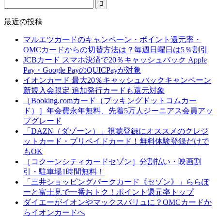
最近の投稿
マルエツカードのキャンペーン・ポイント還元率・
OMCカードからの切替方法は？毎週日曜日は5％割引
JCBカード スマホ決済で20％キャッシュバック Apple
Pay・Google PayのQUICPayが対象
イオンカード 最大20％キャッシュバックキャンペーン
新規入会限定 追加発行カードも還元対象
［Booking.comカード（ブッキングドットコムカー
ド）］年会費永年無料、先着5万人ジーニアス会員アッ
プグレード
「DAZN（ダゾーン）」視聴登録にオススメのクレジ
ットカード・プリペイドカード！無料体験登録だけで
もOK
［コクーンシティカードセゾン］分割払い・映画割
引・駐車場1時間無料！
「三井ショッピングパークカード《セゾン》」ららぽ
ーと富士見で一番おトク！ポイント還元率トップ
ダイエーがイオンやマックスバリュに？OMCカードか
らイオンカードへ