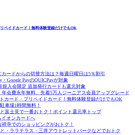
プリペイドカード！無料体験登録だけでもOK
Cカードからの切替方法は？毎週日曜日は5％割引
Google PayのQUICPayが対象
 新規入会限定 追加発行カードも還元対象
ード）］年会費永年無料、先着5万人ジーニアス会員アップグレード
ットカード・プリペイドカード！無料体験登録だけでもOK
駐車場1時間無料！
と富士見で一番おトク！ポイント還元率トップ
らイオンカードへ
吉祥寺でのショッピングがおトク！
と・ララテラス・三井アウトレットパークなどでおトク