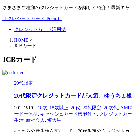
さまざまな種類のクレジットカードを詳しく紹介！最新キャ
［クレジットカードJPcom］
クレジットカード活用法
HOME
>
JCBカード
JCBカード
20代限定
20代限定クレジットカードが人気。ゆうちょ
2012/3/19
18歳
,
18歳以上
,
20代
,
20代限定
,
20歳代
,
AME
ード一体型
,
キャッシュカード機能付き
,
クレジットカー
生活
,
新社会人
,
短大生
4月からの新生活を前にして、20代限定のクレジットカ