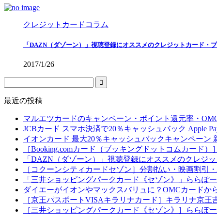
クレジットカードコラム
「DAZN（ダゾーン）」視聴登録にオススメのクレジットカード・
2017/1/26
最近の投稿
マルエツカードのキャンペーン・ポイント還元率・OM
JCBカード スマホ決済で20％キャッシュバック Apple Pay・
イオンカード 最大20％キャッシュバックキャンペーン
［Booking.comカード（ブッキングドットコムカ
「DAZN（ダゾーン）」視聴登録にオススメのクレジ
［コクーンシティカードセゾン］分割払い・映画割引・
「三井ショッピングパークカード《セゾン》」ららぽー
ダイエーがイオンやマックスバリュに？OMCカードか
［京王パスポートVISAキラリナカード］キラリナ京王
［三井ショッピングパークカード《セゾン》］ららぽー