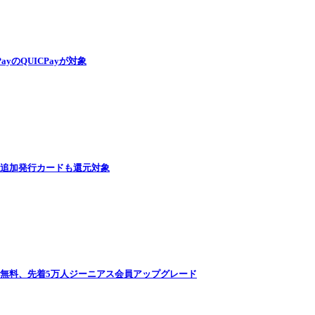
PayのQUICPayが対象
 追加発行カードも還元対象
永年無料、先着5万人ジーニアス会員アップグレード