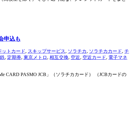
入会申込も
ジットカード
,
スキップサービス
,
ソラチカ
,
ソラチカカード
,
チ
鉄
,
定期券
,
東京メトロ
,
相互交換
,
空近
,
空近カード
,
電子マネ
 CARD PASMO JCB」（ソラチカカード） （JCBカードの