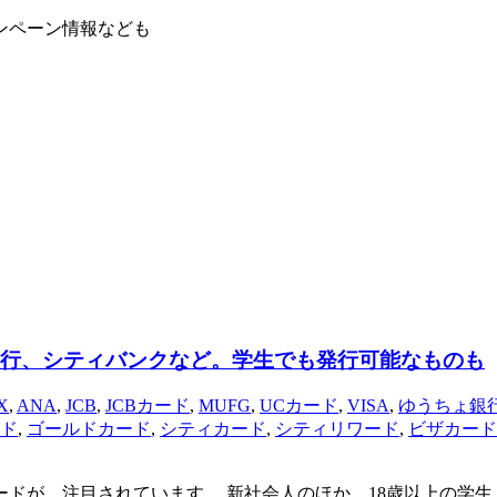
ンペーン情報なども
銀行、シティバンクなど。学生でも発行可能なものも
X
,
ANA
,
JCB
,
JCBカード
,
MUFG
,
UCカード
,
VISA
,
ゆうちょ銀
ド
,
ゴールドカード
,
シティカード
,
シティリワード
,
ビザカード
ードが、注目されています。 新社会人のほか、18歳以上の学