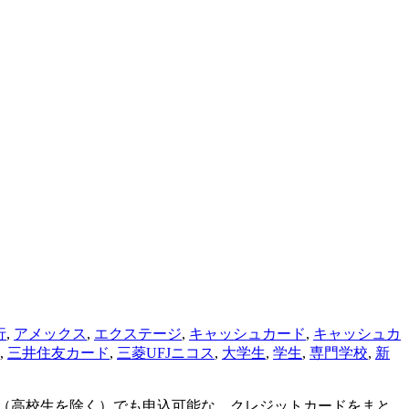
行
,
アメックス
,
エクステージ
,
キャッシュカード
,
キャッシュカ
,
三井住友カード
,
三菱UFJニコス
,
大学生
,
学生
,
専門学校
,
新
生（高校生を除く）でも申込可能な、クレジットカードをまと