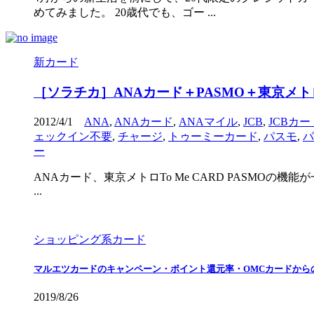
めてみました。 20歳代でも、ゴー ...
新カード
［ソラチカ］ANAカード＋PASMO＋東京メトロ「A
2012/4/1
ANA
,
ANAカード
,
ANAマイル
,
JCB
,
JCBカー
ェックイン不要
,
チャージ
,
トゥーミーカード
,
パスモ
,
パ
ー
ANAカード、東京メトロTo Me CARD PASMOの機能
...
ショッピング系カード
マルエツカードのキャンペーン・ポイント還元率・OMCカードから
2019/8/26