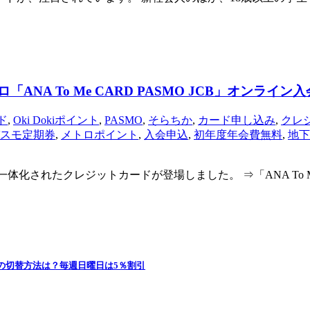
NA To Me CARD PASMO JCB」オンライン
ド
,
Oki Dokiポイント
,
PASMO
,
そらちか
,
カード申し込み
,
クレ
スモ定期券
,
メトロポイント
,
入会申込
,
初年度年会費無料
,
地下
が一体化されたクレジットカードが登場しました。 ⇒「ANA To Me
の切替方法は？毎週日曜日は5％割引