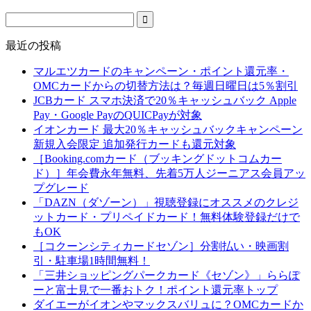
最近の投稿
マルエツカードのキャンペーン・ポイント還元率・
OMCカードからの切替方法は？毎週日曜日は5％割引
JCBカード スマホ決済で20％キャッシュバック Apple
Pay・Google PayのQUICPayが対象
イオンカード 最大20％キャッシュバックキャンペーン
新規入会限定 追加発行カードも還元対象
［Booking.comカード（ブッキングドットコムカー
ド）］年会費永年無料、先着5万人ジーニアス会員アッ
プグレード
「DAZN（ダゾーン）」視聴登録にオススメのクレジ
ットカード・プリペイドカード！無料体験登録だけで
もOK
［コクーンシティカードセゾン］分割払い・映画割
引・駐車場1時間無料！
「三井ショッピングパークカード《セゾン》」ららぽ
ーと富士見で一番おトク！ポイント還元率トップ
ダイエーがイオンやマックスバリュに？OMCカードか