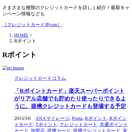
さまざまな種類のクレジットカードを詳しく紹介！最新キャ
ンペーン情報なども
［クレジットカードJPcom］
HOME
>
Rポイント
Rポイント
クレジットカードコラム
「Rポイントカード」楽天スーパーポイント
がリアル店舗でも貯めたり使ったりできるよ
うに。提携クレジットカードも登場する予定
2013/3/6
ANAマイレージ
,
Ponta
,
Rポイント
,
Rポイン
トカード
,
Tポイント
,
クレジットカード
,
共通ポイント
カード
,
加盟店
,
提携カード
,
提携クレジットカード
,
楽