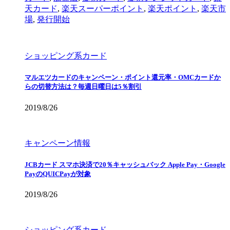
天カード
,
楽天スーパーポイント
,
楽天ポイント
,
楽天市
場
,
発行開始
ショッピング系カード
マルエツカードのキャンペーン・ポイント還元率・OMCカードか
らの切替方法は？毎週日曜日は5％割引
2019/8/26
キャンペーン情報
JCBカード スマホ決済で20％キャッシュバック Apple Pay・Google
PayのQUICPayが対象
2019/8/26
ショッピング系カード