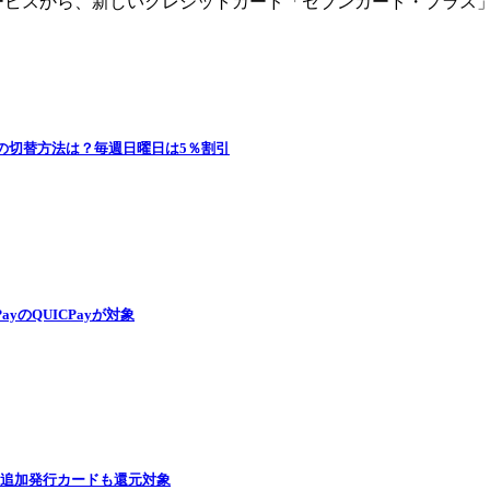
ービスから、新しいクレジットカード「セブンカード・プラス
の切替方法は？毎週日曜日は5％割引
PayのQUICPayが対象
 追加発行カードも還元対象