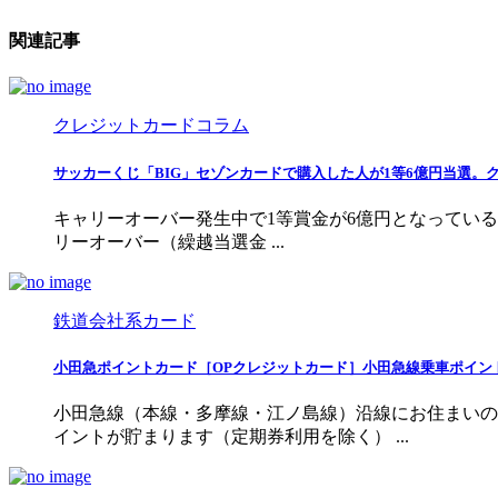
関連記事
クレジットカードコラム
サッカーくじ「BIG」セゾンカードで購入した人が1等6億円当選。クレ
キャリーオーバー発生中で1等賞金が6億円となっているサ
リーオーバー（繰越当選金 ...
鉄道会社系カード
小田急ポイントカード［OPクレジットカード］小田急線乗車ポイント
小田急線（本線・多摩線・江ノ島線）沿線にお住まいの
イントが貯まります（定期券利用を除く） ...