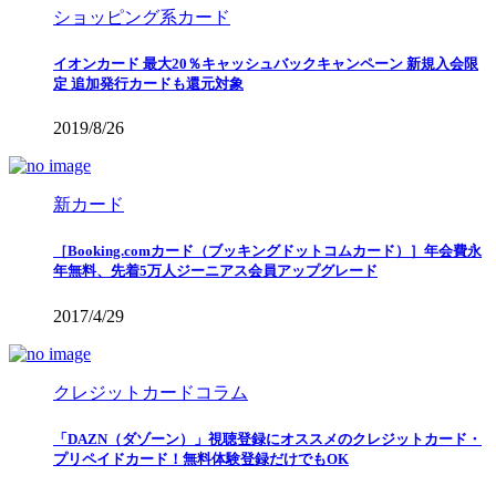
ショッピング系カード
イオンカード 最大20％キャッシュバックキャンペーン 新規入会限
定 追加発行カードも還元対象
2019/8/26
新カード
［Booking.comカード（ブッキングドットコムカード）］年会費永
年無料、先着5万人ジーニアス会員アップグレード
2017/4/29
クレジットカードコラム
「DAZN（ダゾーン）」視聴登録にオススメのクレジットカード・
プリペイドカード！無料体験登録だけでもOK