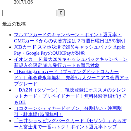
2017/1/26
最近の投稿
マルエツカードのキャンペーン・ポイント還元率・
OMCカードからの切替方法は？毎週日曜日は5％割引
JCBカード スマホ決済で20％キャッシュバック Apple
Pay・Google PayのQUICPayが対象
イオンカード 最大20％キャッシュバックキャンペーン
新規入会限定 追加発行カードも還元対象
［Booking.comカード（ブッキングドットコムカー
ド）］年会費永年無料、先着5万人ジーニアス会員アッ
プグレード
「DAZN（ダゾーン）」視聴登録にオススメのクレジ
ットカード・プリペイドカード！無料体験登録だけで
もOK
［コクーンシティカードセゾン］分割払い・映画割
引・駐車場1時間無料！
「三井ショッピングパークカード《セゾン》」ららぽ
ーと富士見で一番おトク！ポイント還元率トップ