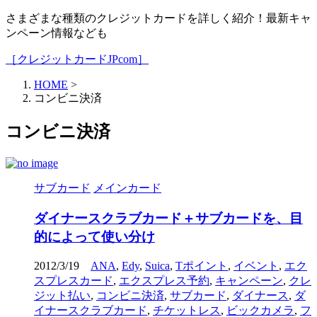
さまざまな種類のクレジットカードを詳しく紹介！最新キャ
ンペーン情報なども
［クレジットカードJPcom］
HOME
>
コンビニ決済
コンビニ決済
サブカード
メインカード
ダイナースクラブカード＋サブカードを、目
的によって使い分け
2012/3/19
ANA
,
Edy
,
Suica
,
Tポイント
,
イベント
,
エク
スプレスカード
,
エクスプレス予約
,
キャンペーン
,
クレ
ジット払い
,
コンビニ決済
,
サブカード
,
ダイナース
,
ダ
イナースクラブカード
,
チケットレス
,
ビックカメラ
,
フ