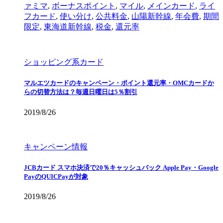
ァミマ
,
ボーナスポイント
,
マイル
,
メインカード
,
ライ
フカード
,
使い分け
,
公共料金
,
山陽新幹線
,
年会費
,
期間
限定
,
東海道新幹線
,
税金
,
還元率
ショッピング系カード
マルエツカードのキャンペーン・ポイント還元率・OMCカードか
らの切替方法は？毎週日曜日は5％割引
2019/8/26
キャンペーン情報
JCBカード スマホ決済で20％キャッシュバック Apple Pay・Google
PayのQUICPayが対象
2019/8/26