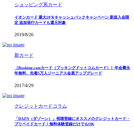
ショッピング系カード
イオンカード 最大20％キャッシュバックキャンペーン 新規入会限
定 追加発行カードも還元対象
2019/8/26
新カード
［Booking.comカード（ブッキングドットコムカード）］年会費永
年無料、先着5万人ジーニアス会員アップグレード
2017/4/29
クレジットカードコラム
「DAZN（ダゾーン）」視聴登録にオススメのクレジットカード・
プリペイドカード！無料体験登録だけでもOK