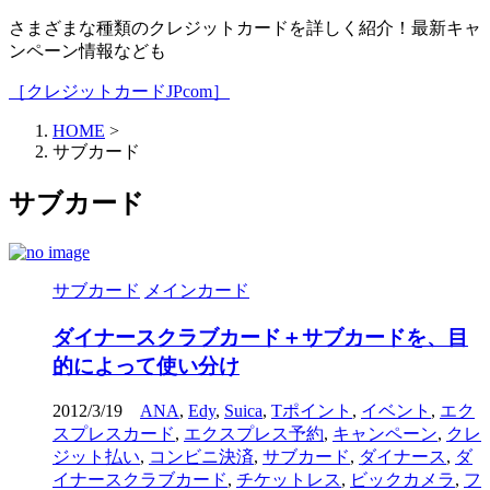
さまざまな種類のクレジットカードを詳しく紹介！最新キャ
ンペーン情報なども
［クレジットカードJPcom］
HOME
>
サブカード
サブカード
サブカード
メインカード
ダイナースクラブカード＋サブカードを、目
的によって使い分け
2012/3/19
ANA
,
Edy
,
Suica
,
Tポイント
,
イベント
,
エク
スプレスカード
,
エクスプレス予約
,
キャンペーン
,
クレ
ジット払い
,
コンビニ決済
,
サブカード
,
ダイナース
,
ダ
イナースクラブカード
,
チケットレス
,
ビックカメラ
,
フ