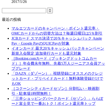
2017/1/26
最近の投稿
マルエツカードのキャンペーン・ポイント還元率・
OMCカードからの切替方法は？毎週日曜日は5％割引
JCBカード スマホ決済で20％キャッシュバック Apple
Pay・Google PayのQUICPayが対象
イオンカード 最大20％キャッシュバックキャンペーン
新規入会限定 追加発行カードも還元対象
［Booking.comカード（ブッキングドットコムカー
ド）］年会費永年無料、先着5万人ジーニアス会員アッ
プグレード
「DAZN（ダゾーン）」視聴登録にオススメのクレジ
ットカード・プリペイドカード！無料体験登録だけで
もOK
［コクーンシティカードセゾン］分割払い・映画割
引・駐車場1時間無料！
「三井ショッピングパークカード《セゾン》」ららぽ
ーと富士見で一番おトク！ポイント還元率トップ