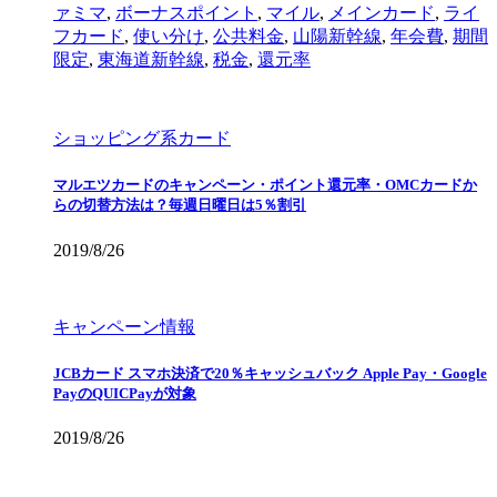
ァミマ
,
ボーナスポイント
,
マイル
,
メインカード
,
ライ
フカード
,
使い分け
,
公共料金
,
山陽新幹線
,
年会費
,
期間
限定
,
東海道新幹線
,
税金
,
還元率
ショッピング系カード
マルエツカードのキャンペーン・ポイント還元率・OMCカードか
らの切替方法は？毎週日曜日は5％割引
2019/8/26
キャンペーン情報
JCBカード スマホ決済で20％キャッシュバック Apple Pay・Google
PayのQUICPayが対象
2019/8/26